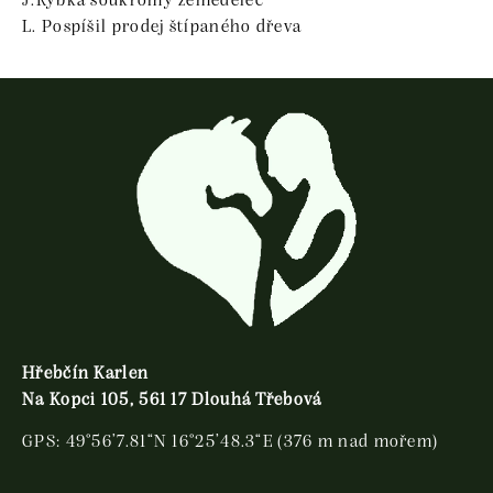
J.Rybka soukromý zemědělec
L. Pospíšil prodej štípaného dřeva
Hřebčín Karlen
Na Kopci 105, 561 17 Dlouhá Třebová
GPS: 49°56’7.81“N 16°25’48.3“E (376 m nad mořem)